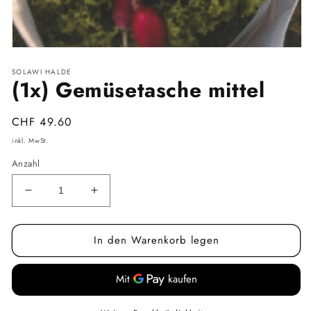
Medien
1
SOLAWI HALDE
in
(1x) Gemüsetasche mittel
Modal
öffnen
Normaler
CHF 49.60
Preis
inkl. MwSt.
Anzahl
Verringere
Erhöhe
die
die
Menge
Menge
In den Warenkorb legen
für
für
(1x)
(1x)
Gemüsetasche
Gemüsetasche
mittel
mittel