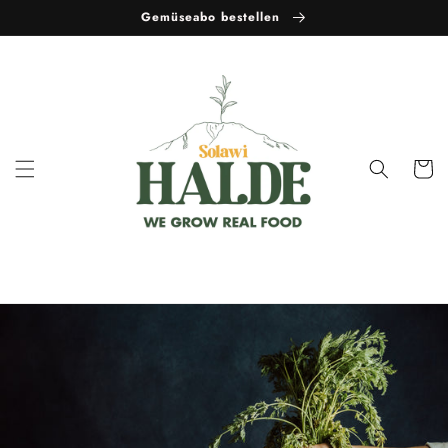
Vai
Gemüseabo bestellen
direttamente
ai contenuti
Carrell