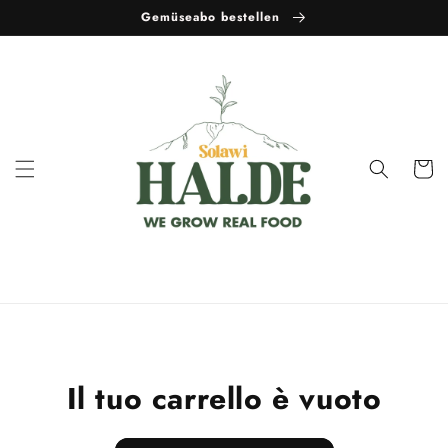
Vai
Gemüseabo bestellen
direttamente
ai contenuti
Carrell
Il tuo carrello è vuoto