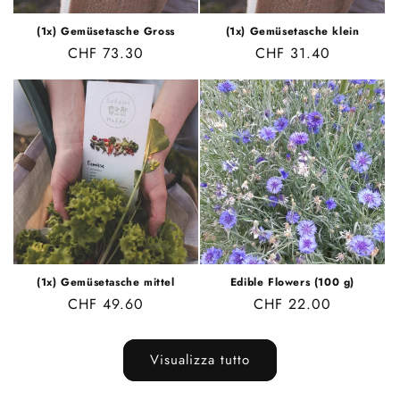
(1x) Gemüsetasche Gross
(1x) Gemüsetasche klein
Prezzo
CHF 73.30
Prezzo
CHF 31.40
di
di
listino
listino
(1x) Gemüsetasche mittel
Edible Flowers (100 g)
Prezzo
CHF 49.60
Prezzo
CHF 22.00
di
di
listino
listino
Visualizza tutto