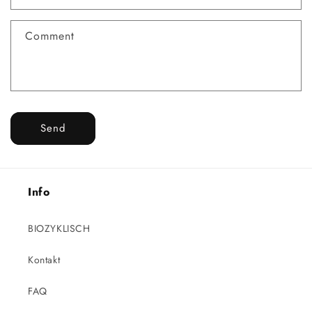
t
f
Comment
o
r
m
Send
Info
BIOZYKLISCH
Kontakt
FAQ