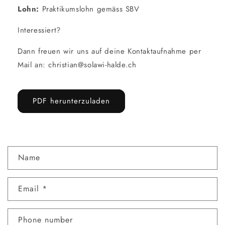
Lohn:
Praktikumslohn gemäss SBV
Interessiert?
Dann freuen wir uns auf deine Kontaktaufnahme per
Mail an: christian@solawi-halde.ch
PDF herunterzuladen
C
Name
o
n
Email
*
t
a
c
Phone number